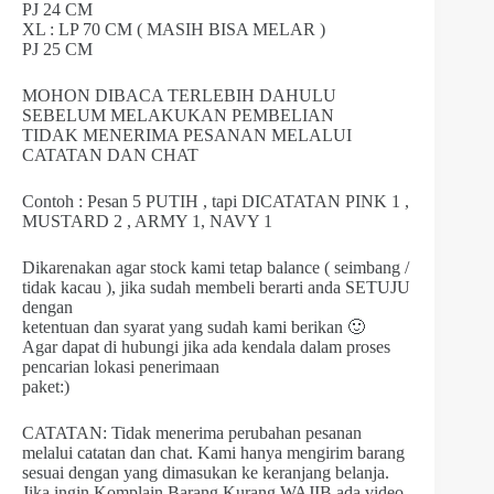
PJ 24 CM
XL : LP 70 CM ( MASIH BISA MELAR )
PJ 25 CM
MOHON DIBACA TERLEBIH DAHULU
SEBELUM MELAKUKAN PEMBELIAN
TIDAK MENERIMA PESANAN MELALUI
CATATAN DAN CHAT
Contoh : Pesan 5 PUTIH , tapi DICATATAN PINK 1 ,
MUSTARD 2 , ARMY 1, NAVY 1
Dikarenakan agar stock kami tetap balance ( seimbang /
tidak kacau ), jika sudah membeli berarti anda SETUJU
dengan
ketentuan dan syarat yang sudah kami berikan 🙂
Agar dapat di hubungi jika ada kendala dalam proses
pencarian lokasi penerimaan
paket:)
CATATAN: Tidak menerima perubahan pesanan
melalui catatan dan chat. Kami hanya mengirim barang
sesuai dengan yang dimasukan ke keranjang belanja.
Jika ingin Komplain Barang Kurang WAJIB ada video