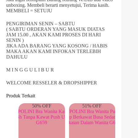
unboxing. Membeli berarti menyetujui, Terima kasih.
MEMBELI = SETUJU
PENGIRIMAN SENIN – SABTU
( SABTU ORDERAN YANG MASUK DIATAS
JAM 15.00 , AKAN KAMI PROSES DI HARI
SENIN )
JIKA ADA BARANG YANG KOSONG / HABIS
MAKA AKAN KAMI INFOKAN TERLEBIH
DAHULU
M I N G G U L I B U R
WELCOME RESSELER & DROPSHIPPER
Produk Terkait
50% OFF
51% OFF