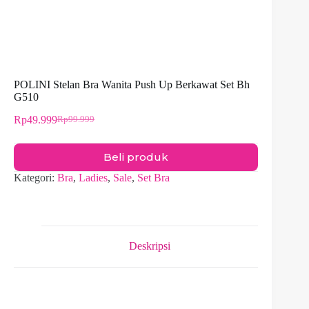
POLINI Stelan Bra Wanita Push Up Berkawat Set Bh
G510
Rp
49.999
Rp
99.999
Harga
Harga
aslinya
saat
adalah:
ini
Beli produk
Rp99.999.
adalah:
Rp49.999.
Kategori:
Bra
,
Ladies
,
Sale
,
Set Bra
Deskripsi