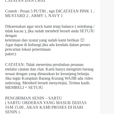
CATATAN DAN CHAT
Contoh : Pesan 5 PUTIH , tapi DICATATAN PINK 1 ,
MUSTARD 2 , ARMY 1, NAVY 1
Dikarenakan agar stock kami tetap balance ( seimbang /
tidak kacau ), jika sudah membeli berarti anda SETUJU
dengan
ketentuan dan syarat yang sudah kami berikan 🙂
Agar dapat di hubungi jika ada kendala dalam proses
pencarian lokasi penerimaan
paket:)
CATATAN: Tidak menerima perubahan pesanan
melalui catatan dan chat. Kami hanya mengirim barang
sesuai dengan yang dimasukan ke keranjang belanja.
Jika ingin Komplain Barang Kurang WAJIB ada video
unboxing. Membeli berarti menyetujui, Terima kasih.
MEMBELI = SETUJU
PENGIRIMAN SENIN – SABTU
( SABTU ORDERAN YANG MASUK DIATAS
JAM 15.00 , AKAN KAMI PROSES DI HARI
SENIN )