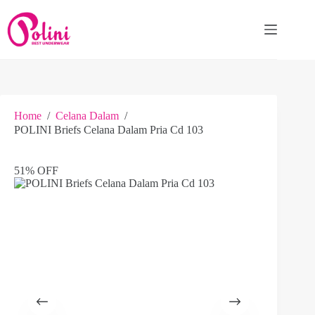
Skip
to
content
Home
/
Celana Dalam
/
POLINI Briefs Celana Dalam Pria Cd 103
51% OFF