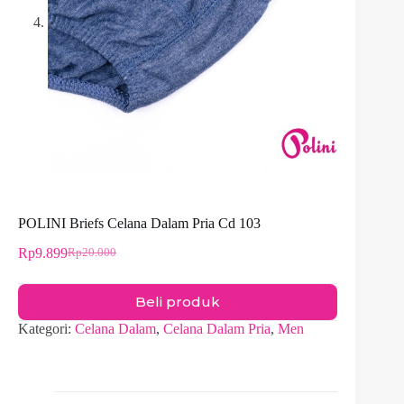
POLINI Briefs Celana Dalam Pria Cd 103
Rp
9.899
Rp
20.000
Harga
Harga
aslinya
saat
adalah:
ini
Beli produk
Rp20.000.
adalah:
Rp9.899.
Kategori:
Celana Dalam
,
Celana Dalam Pria
,
Men