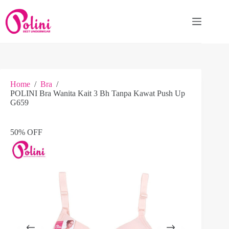
Skip
to
content
Home
/
Bra
/
POLINI Bra Wanita Kait 3 Bh Tanpa Kawat Push Up
G659
50% OFF