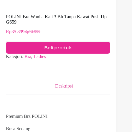
POLINI Bra Wanita Kait 3 Bh Tanpa Kawat Push Up
G659
Rp
35.899
Rp
72.000
Harga
Harga
aslinya
saat
adalah:
ini
Beli produk
Rp72.000.
adalah:
Rp35.899.
Kategori:
Bra
,
Ladies
Deskripsi
Premium Bra POLINI
Busa Sedang