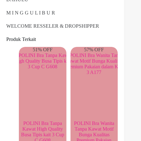
M I N G G U L I B U R
WELCOME RESSELER & DROPSHIPPER
Produk Terkait
51% OFF
57% OFF
POLINI Bra Tanpa
POLINI Bra Wanita
Kawat High Quality
Tanpa Kawat Motif
Busa Tipis kait 3 Cup
Bunga Kualitas
C G608
Premium Pakaian