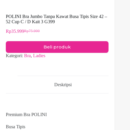
POLINI Bra Jumbo Tanpa Kawat Busa Tipis Size 42 –
52 Cup C / D Kait 3 G399
Rp
35.999
Rp
75.000
Harga
Harga
aslinya
saat
adalah:
ini
Beli produk
Rp75.000.
adalah:
Rp35.999.
Kategori:
Bra
,
Ladies
Deskripsi
Premium Bra POLINI
Busa Tipis