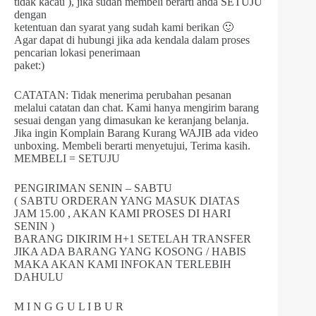
tidak kacau ), jika sudah membeli berarti anda SETUJU
dengan
ketentuan dan syarat yang sudah kami berikan 🙂
Agar dapat di hubungi jika ada kendala dalam proses
pencarian lokasi penerimaan
paket:)
CATATAN: Tidak menerima perubahan pesanan
melalui catatan dan chat. Kami hanya mengirim barang
sesuai dengan yang dimasukan ke keranjang belanja.
Jika ingin Komplain Barang Kurang WAJIB ada video
unboxing. Membeli berarti menyetujui, Terima kasih.
MEMBELI = SETUJU
PENGIRIMAN SENIN – SABTU
( SABTU ORDERAN YANG MASUK DIATAS
JAM 15.00 , AKAN KAMI PROSES DI HARI
SENIN )
BARANG DIKIRIM H+1 SETELAH TRANSFER
JIKA ADA BARANG YANG KOSONG / HABIS
MAKA AKAN KAMI INFOKAN TERLEBIH
DAHULU
M I N G G U L I B U R